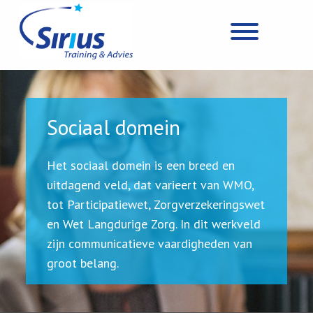
Sociaal domein
Het sociaal domein is een breed en
uitdagend veld, dat varieert van WMO,
tot Participatiewet, Zorgverzekeringswet
en Wet Langdurige Zorg. In dit werkveld
zijn communicatieve vaardigheden van
groot belang.