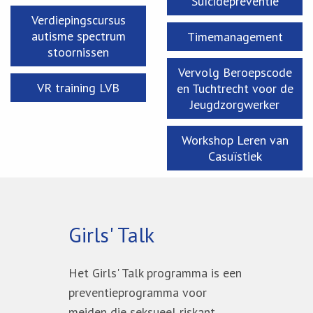
Suïcidepreventie
Verdiepingscursus
autisme spectrum
Timemanagement
stoornissen
Vervolg Beroepscode
VR training LVB
en Tuchtrecht voor de
Jeugdzorgwerker
Workshop Leren van
Casuïstiek
Girls' Talk
Het Girls' Talk programma is een
preventieprogramma voor
meiden die seksueel riskant