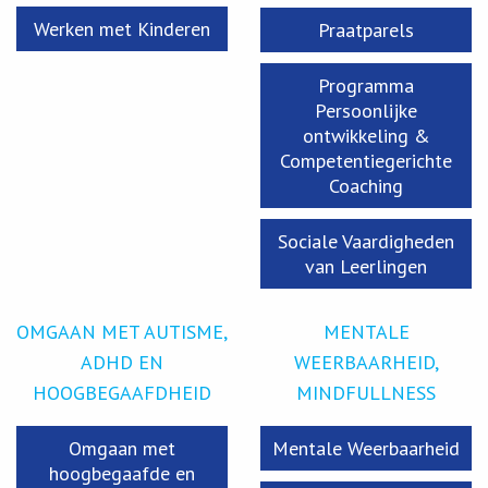
Werken met Kinderen
Praatparels
Programma
Persoonlijke
ontwikkeling &
Competentiegerichte
Coaching
Sociale Vaardigheden
van Leerlingen
OMGAAN MET AUTISME,
MENTALE
ADHD EN
WEERBAARHEID,
HOOGBEGAAFDHEID
MINDFULLNESS
Omgaan met
Mentale Weerbaarheid
hoogbegaafde en