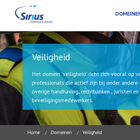
DOMEINE
Veiligheid
Het domein 'veiligheid' richt zich vooral op v
professionals die actief zijn bij onder andere 
overige handhaving, rechtbanken , juristen en
beveiligingsmedewerkers.
Home
Domeinen
Veiligheid