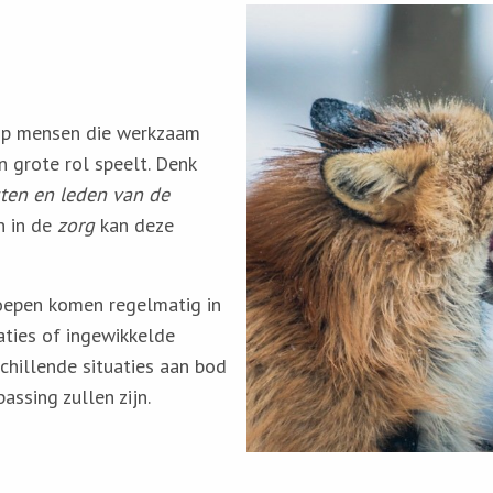
l op mensen die werkzaam
n grote rol speelt. Denk
risten en leden van de
n in de
zorg
kan deze
oepen komen regelmatig in
aties of ingewikkelde
schillende situaties aan bod
ssing zullen zijn.