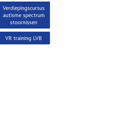
Verdiepingscursus
autisme spectrum
stoornissen
VR training LVB