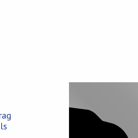
rag
ls