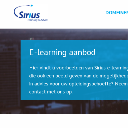
DOMEINE
E-learning aanbod
Hier vindt u voorbeelden van Sirius e-learnin
die ook een beeld geven van de mogelijkhede
in advies voor uw opleidingsbehoefte? Neem
contact met ons op.