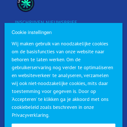
INSCHRIJVEN NIEUWSBRIEF
Cookie instellingen
Schrijf u in voor onze nieuwsbrief!
Wij maken gebruik van noodzakelijke cookies
om de basisfuncties van onze website naar
behoren te laten werken. Om de
gebruikerservaring nog verder te optimaliseren
en websiteverkeer te analyseren, verzamelen
wij ook niet-noodzakelijke cookies, mits daar
toestemming voor gegeven is. Door op
‘Accepteren’ te klikken ga je akkoord met ons
Sirius Training & Advies staat geregistreerd in het
cookiebeleid zoals beschreven in onze
CRKBO (Centraal Register Kort Beroepsonderwijs). Dit
Privacyverklaring.
betekent dat wij onze trainingen binnen de geldende
richtlijnen btw-vrij (0%) kunnen aanbieden.