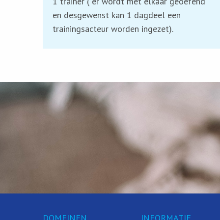
1 trainer ( er wordt met elkaar geoefend
en desgewenst kan 1 dagdeel een
trainingsacteur worden ingezet).
DOMEINEN
INFORMATIE