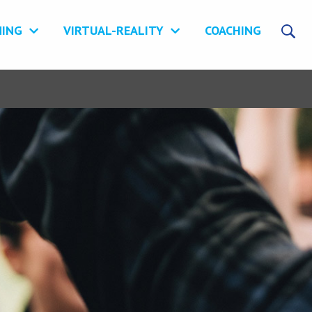
NING
VIRTUAL-REALITY
COACHING