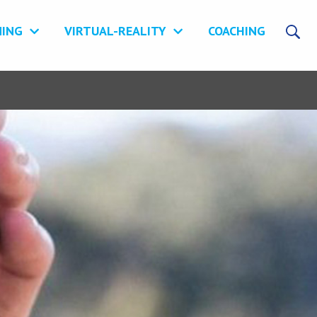
NING
VIRTUAL-REALITY
COACHING