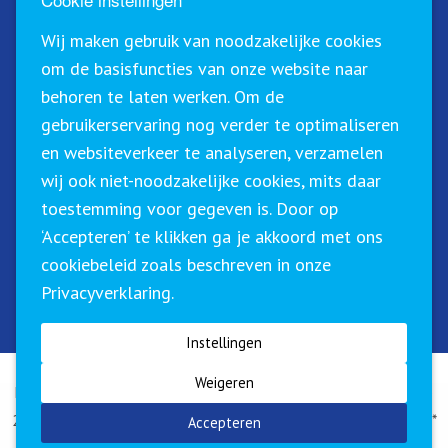
Schrijf u in voor onze nieuwsbrief!
Wij maken gebruik van noodzakelijke cookies
om de basisfuncties van onze website naar
behoren te laten werken. Om de
gebruikerservaring nog verder te optimaliseren
en websiteverkeer te analyseren, verzamelen
wij ook niet-noodzakelijke cookies, mits daar
toestemming voor gegeven is. Door op
‘Accepteren’ te klikken ga je akkoord met ons
Sirius Training & Advies staat geregistreerd in het
cookiebeleid zoals beschreven in onze
CRKBO (Centraal Register Kort Beroepsonderwijs). Dit
Privacyverklaring.
betekent dat wij onze trainingen binnen de geldende
richtlijnen btw-vrij (0%) kunnen aanbieden.
Instellingen
Weigeren
Klachtenregeling
|
Algemene voorwaarden
|
Privacyverklaring
| ©
2026 Sirius Training en Advies B.V. | Website by
The Dare Company
*
Accepteren