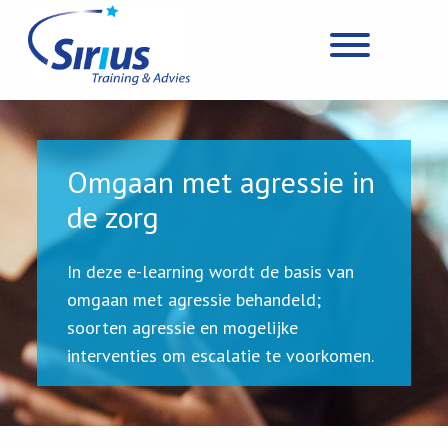
Omgaan met agressie in
de zorg
In deze e-learning wordt de basis van
omgaan met agressie behandeld;
soorten agressie en mogelijke
interventies om escalatie te voorkomen.