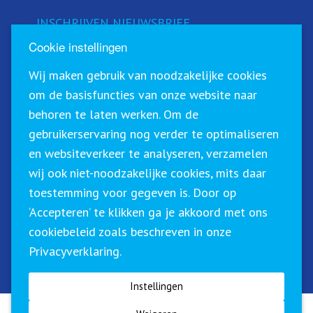
INSCHRIJVEN NIEUWSBRIEF
Cookie instellingen
Schrijf u in voor onze nieuwsbrief!
Wij maken gebruik van noodzakelijke cookies
om de basisfuncties van onze website naar
behoren te laten werken. Om de
gebruikerservaring nog verder te optimaliseren
en websiteverkeer te analyseren, verzamelen
wij ook niet-noodzakelijke cookies, mits daar
toestemming voor gegeven is. Door op
‘Accepteren’ te klikken ga je akkoord met ons
Sirius Training & Advies staat geregistreerd in het
cookiebeleid zoals beschreven in onze
CRKBO (Centraal Register Kort Beroepsonderwijs). Dit
Privacyverklaring.
betekent dat wij onze trainingen binnen de geldende
richtlijnen btw-vrij (0%) kunnen aanbieden.
Instellingen