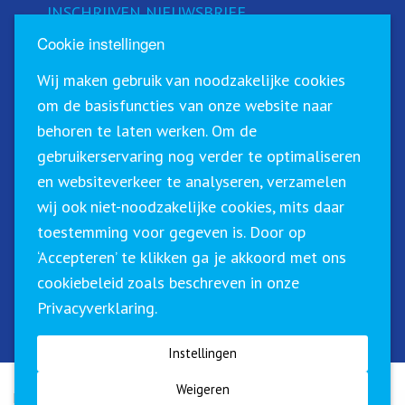
INSCHRIJVEN NIEUWSBRIEF
Cookie instellingen
Schrijf u in voor onze nieuwsbrief!
Wij maken gebruik van noodzakelijke cookies
om de basisfuncties van onze website naar
behoren te laten werken. Om de
gebruikerservaring nog verder te optimaliseren
en websiteverkeer te analyseren, verzamelen
wij ook niet-noodzakelijke cookies, mits daar
toestemming voor gegeven is. Door op
‘Accepteren’ te klikken ga je akkoord met ons
Sirius Training & Advies staat geregistreerd in het
cookiebeleid zoals beschreven in onze
CRKBO (Centraal Register Kort Beroepsonderwijs). Dit
Privacyverklaring.
betekent dat wij onze trainingen binnen de geldende
richtlijnen btw-vrij (0%) kunnen aanbieden.
Instellingen
Weigeren
Klachtenregeling
|
Algemene voorwaarden
|
Privacyverklaring
| ©