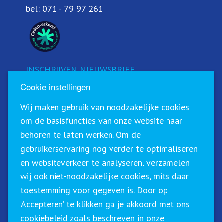
bel:
071 - 79 97 261
INSCHRIJVEN NIEUWSBRIEF
Cookie instellingen
Schrijf u in voor onze nieuwsbrief!
Wij maken gebruik van noodzakelijke cookies
om de basisfuncties van onze website naar
behoren te laten werken. Om de
gebruikerservaring nog verder te optimaliseren
en websiteverkeer te analyseren, verzamelen
wij ook niet-noodzakelijke cookies, mits daar
toestemming voor gegeven is. Door op
‘Accepteren’ te klikken ga je akkoord met ons
Sirius Training & Advies staat geregistreerd in het
cookiebeleid zoals beschreven in onze
CRKBO (Centraal Register Kort Beroepsonderwijs). Dit