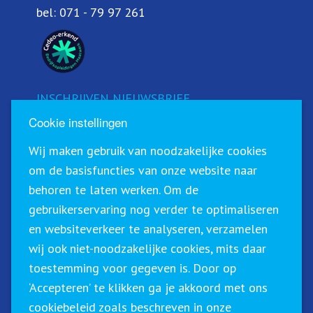
bel:
071 - 79 97 261
INSCHRIJVEN NIEUWSBRIEF
Cookie instellingen
Schrijf u in voor onze nieuwsbrief!
Wij maken gebruik van noodzakelijke cookies
om de basisfuncties van onze website naar
behoren te laten werken. Om de
gebruikerservaring nog verder te optimaliseren
en websiteverkeer te analyseren, verzamelen
wij ook niet-noodzakelijke cookies, mits daar
toestemming voor gegeven is. Door op
‘Accepteren’ te klikken ga je akkoord met ons
Sirius Training & Advies staat geregistreerd in het
cookiebeleid zoals beschreven in onze
CRKBO (Centraal Register Kort Beroepsonderwijs). Dit