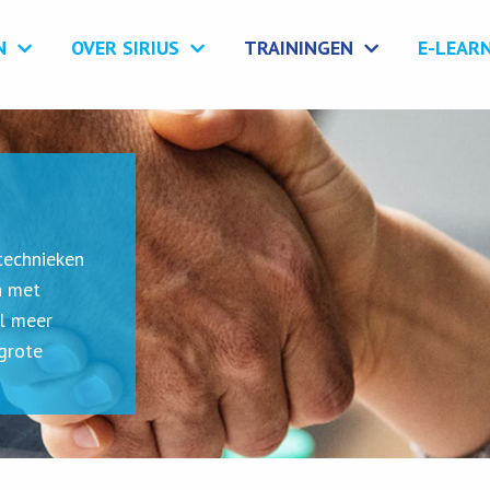
N
OVER SIRIUS
TRAININGEN
E-LEAR
technieken
n met
el meer
grote