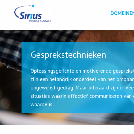
DOMEINE
Gesprekstechnieken
Oplossingsgerichte en motiverende gespreks
zijn een belangrijk onderdeel van het omgaa
ongewenst gedrag. Maar uiteraard zijn er ve
situaties waarin effectief communiceren van 
waarde is.