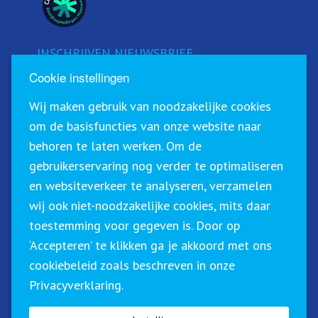
INSCHRIJVEN NIEUWSBRIEF
Cookie instellingen
Schrijf u in voor onze nieuwsbrief!
Wij maken gebruik van noodzakelijke cookies
om de basisfuncties van onze website naar
behoren te laten werken. Om de
gebruikerservaring nog verder te optimaliseren
en websiteverkeer te analyseren, verzamelen
wij ook niet-noodzakelijke cookies, mits daar
toestemming voor gegeven is. Door op
‘Accepteren’ te klikken ga je akkoord met ons
Sirius Training & Advies staat geregistreerd in het
cookiebeleid zoals beschreven in onze
CRKBO (Centraal Register Kort Beroepsonderwijs). Dit
Privacyverklaring.
betekent dat wij onze trainingen binnen de geldende
richtlijnen btw-vrij (0%) kunnen aanbieden.