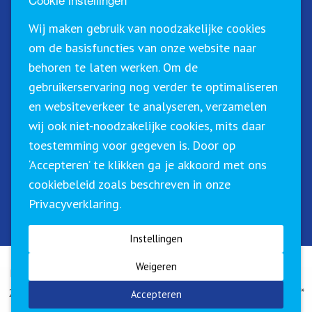
Schrijf u in voor onze nieuwsbrief!
Wij maken gebruik van noodzakelijke cookies
om de basisfuncties van onze website naar
behoren te laten werken. Om de
gebruikerservaring nog verder te optimaliseren
en websiteverkeer te analyseren, verzamelen
wij ook niet-noodzakelijke cookies, mits daar
toestemming voor gegeven is. Door op
‘Accepteren’ te klikken ga je akkoord met ons
Sirius Training & Advies staat geregistreerd in het
cookiebeleid zoals beschreven in onze
CRKBO (Centraal Register Kort Beroepsonderwijs). Dit
Privacyverklaring.
betekent dat wij onze trainingen binnen de geldende
richtlijnen btw-vrij (0%) kunnen aanbieden.
Instellingen
Weigeren
Klachtenregeling
|
Algemene voorwaarden
|
Privacyverklaring
| ©
2026 Sirius Training en Advies B.V. | Website by
The Dare Company
*
Accepteren